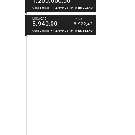
1.200.000,00
Condomínio
R$ 2.600,00
IPTU
R$ 382,43
LOCAÇÃO
PACOTE
5.940,00
8.922,43
Condomínio
R$ 2.600,00
IPTU
R$ 382,43