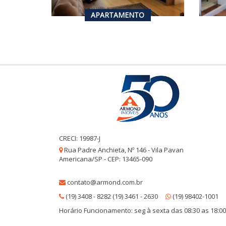
3
3
3
178
m²
APARTAMENTO
CRECI: 19987-J
Rua Padre Anchieta, Nº 146 - Vila Pavan
Americana/SP - CEP: 13465-090
contato@armond.com.br
(19) 3408 - 8282 (19) 3461 - 2630
(19) 98402-1001
Horário Funcionamento: seg à sexta das 08:30 as 18:00