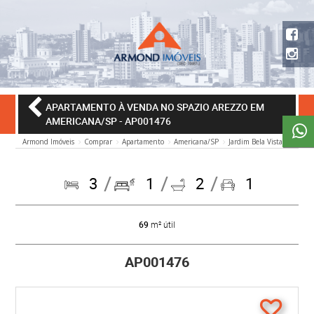
APARTAMENTO À VENDA NO SPAZIO AREZZO EM
AMERICANA/SP
- AP001476
Armond Imóveis
Comprar
Apartamento
Americana/SP
Jardim Bela Vista
3
1
2
1
69
m² útil
AP001476