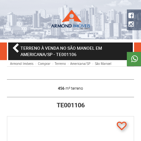
TERRENO À VENDA NO SÃO MANOEL EM
AMERICANA/SP
- TE001106
Armond Imóveis
Comprar
Terreno
Americana/SP
São Manoel
456
m² terreno
TE001106