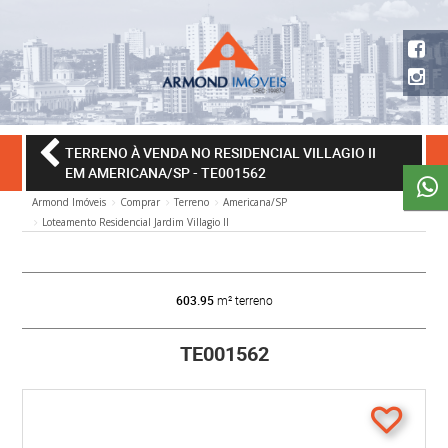
TERRENO À VENDA NO RESIDENCIAL VILLAGIO II
EM AMERICANA/SP
- TE001562
Armond Imóveis
Comprar
Terreno
Americana/SP
Loteamento Residencial Jardim Villagio II
603.95
m² terreno
TE001562