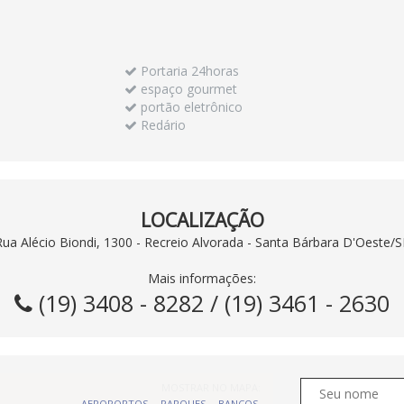
Portaria 24horas
espaço gourmet
portão eletrônico
Redário
LOCALIZAÇÃO
Rua Alécio Biondi, 1300 - Recreio Alvorada - Santa Bárbara D'Oeste/S
Mais informações:
(19) 3408 - 8282 / (19) 3461 - 2630
MOSTRAR NO MAPA:
AEROPORTOS
PARQUES
BANCOS