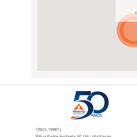
R
CRECI: 19987-J
Rua Padre Anchieta, Nº 146 - Vila Pavan