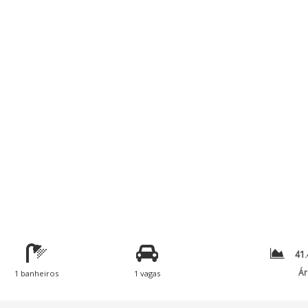
41.
Ár
1 banheiros
1 vagas