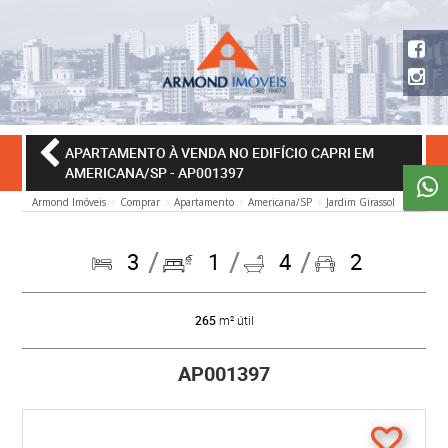
APARTAMENTO À VENDA NO EDIFÍCIO CAPRI EM
AMERICANA/SP
- AP001397
Armond Imóveis
Comprar
Apartamento
Americana/SP
Jardim Girassol
3
1
4
2
265
m² útil
AP001397