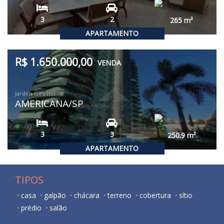
3
2
265
m²
APARTAMENTO
R$ 1.650.000,00
VENDA
Jardim Girassol
AMERICANA/SP
3
3
250.9
m²
APARTAMENTO
TIPOS
casa
galpão
chácara
terreno
cobertura
sítio
prédio
salão