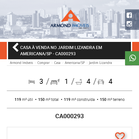
CASA À VENDA NO JARDIM LIZANDRA EM
AMERICANA/SP
- CA000293
Armond Imóveis
Comprar
Casa
Americana/SP
Jardim Lizandra
3
1
4
4
119
m² útil
150
m² total
119
m² construída
150
m² terreno
CA000293