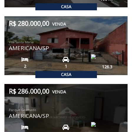
CASA
R$ 280.000,00
VENDA
Vila Santa Maria
AMERICANA/SP
2
1
126.3
CASA
R$ 286.000,00
VENDA
Parque Gramado
AMERICANA/SP