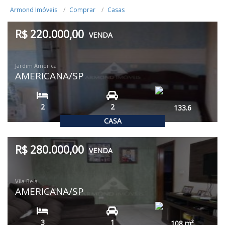
Armond Imóveis
Comprar
Casas
R$ 220.000,00
VENDA
Jardim América
AMERICANA/SP
2
2
133.6
CASA
R$ 280.000,00
VENDA
Vila Bela
AMERICANA/SP
3
1
108
m²