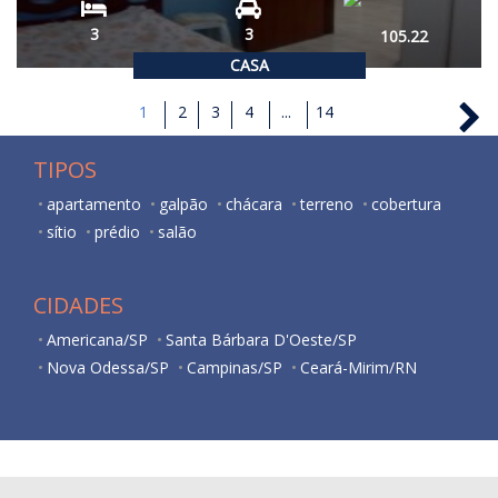
3
3
105.22
CASA
1
2
3
4
...
14
TIPOS
apartamento
galpão
chácara
terreno
cobertura
sítio
prédio
salão
CIDADES
Americana/SP
Santa Bárbara D'Oeste/SP
Nova Odessa/SP
Campinas/SP
Ceará-Mirim/RN