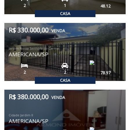
2
1
48.12
CASA
R$ 330.000,00
VENDA
Jardim Nossa Senhora do Carmo
AMERICANA/SP
2
2
78.97
CASA
R$ 380.000,00
VENDA
Cidade Jardim II
AMERICANA/SP