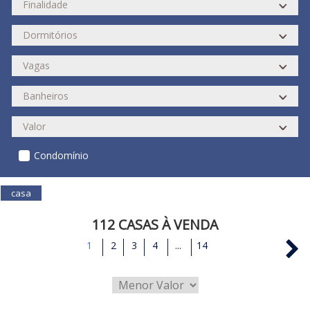
Condomínio
casa
112 CASAS À VENDA
1
2
3
4
...
14