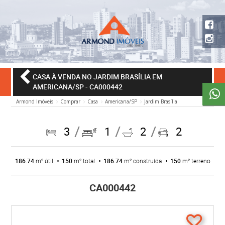
CASA À VENDA NO JARDIM BRASÍLIA EM
AMERICANA/SP
- CA000442
Armond Imóveis
Comprar
Casa
Americana/SP
Jardim Brasília
3
1
2
2
186.74
m² útil
150
m² total
186.74
m² construída
150
m² terreno
CA000442