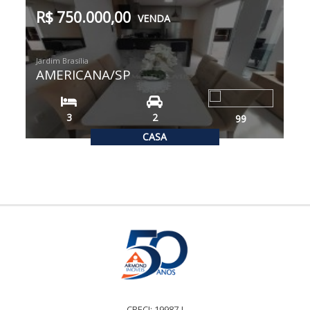
R$ 750.000,00
VENDA
Jardim Brasília
AMERICANA/SP
3
2
99
CASA
CRECI: 19987-J