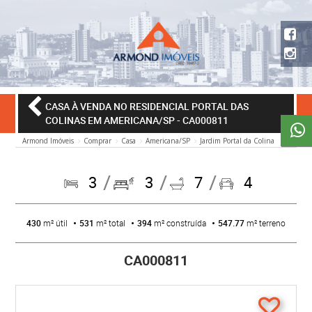
CASA À VENDA NO RESIDENCIAL PORTAL DAS
COLINAS EM AMERICANA/SP
- CA000811
Armond Imóveis
Comprar
Casa
Americana/SP
Jardim Portal da Colina
3
3
7
4
430
m² útil
531
m² total
394
m² construída
547.77
m² terreno
CA000811