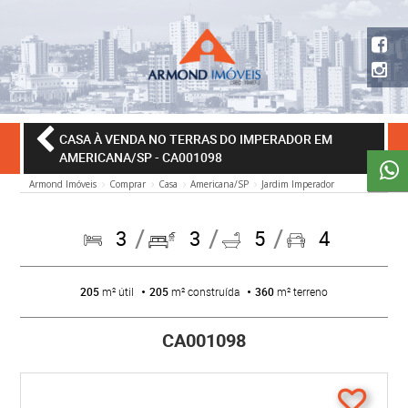
CASA À VENDA NO TERRAS DO IMPERADOR EM
AMERICANA/SP
- CA001098
Armond Imóveis
Comprar
Casa
Americana/SP
Jardim Imperador
3
3
5
4
205
m² útil
205
m² construída
360
m² terreno
CA001098