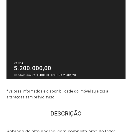
VENDA
5.200.000,00
Condomínio
R$ 1.400,00
IPTU
R$ 2.406,23
*Valores informados e disponibilidade do imóvel sujeitos a
alterações sem prévio aviso
DESCRIÇÃO
Sobrado de alto padrão, com completa área de lazer,