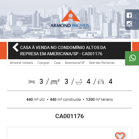
CASA À VENDA NO CONDOMÍNIO ALTOS DA
REPRESA EM AMERICANA/SP
- CA001176
Armond Imóveis
Comprar
Casa
Americana/SP
Vale das Paineiras
3
3
4
4
440
m² útil
440
m² construída
1200
m² terreno
CA001176