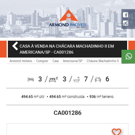
CASA À VENDA NA CHÁCARA MACHADINHO II EM
AMERICANA/SP
- CA001286
Armond Imóveis
Comprar
Casa
Americana/SP
Chácara Machadinho II
3
3
7
6
494.65
m² útil
494.65
m² construída
936
m² terreno
CA001286