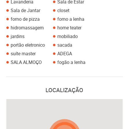
Lavanderia
Sala de Estar
Sala de Jantar
closet
forno de pizza
forno a lenha
hidromassagem
home teater
jardins
mobiliado
portão eletronico
sacada
suíte master
ADEGA
SALA ALMOÇO
fogão a lenha
LOCALIZAÇÃO