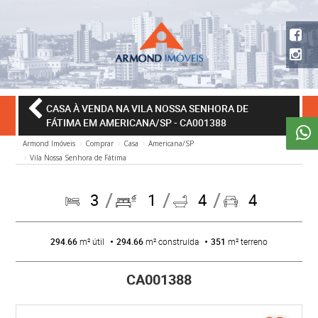
CASA À VENDA NA VILA NOSSA SENHORA DE
FÁTIMA EM AMERICANA/SP
- CA001388
Armond Imóveis
Comprar
Casa
Americana/SP
Vila Nossa Senhora de Fátima
3
1
4
4
294.66
m² útil
294.66
m² construída
351
m² terreno
CA001388