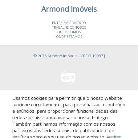
Armond Imóveis
ENTRE EM CONTATO
TRABALHE CONOSCO
QUEM SOMOS
ONDE ESTAMOS
© 2026 Armond Imóveis
- CRECI 19987-J
Usamos cookies para permitir que o nosso website
Descomplicado por:
funcione corretamente, para personalizar o conteúdo
e anúncios, para proporcionar funcionalidades das
redes sociais e para analisar o nosso tráfego.
Também partilhamos informação com os nossos
parceiros das redes sociais, de publicidade e de
Saiba mais sobre este imóvel!
analítica sobre o seu uso do nosso website.
Aceitar