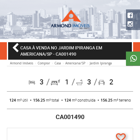
CASA À VENDA NO JARDIM IPIRANGA EM
AMERICANA/SP
- CA001490
Armond Imóveis
Comprar
Casa
Americana/SP
Jardim Ipiranga
3
1
3
2
124
m² útil
156.25
m² total
124
m² construída
156.25
m² terreno
CA001490