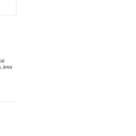
pé
, área