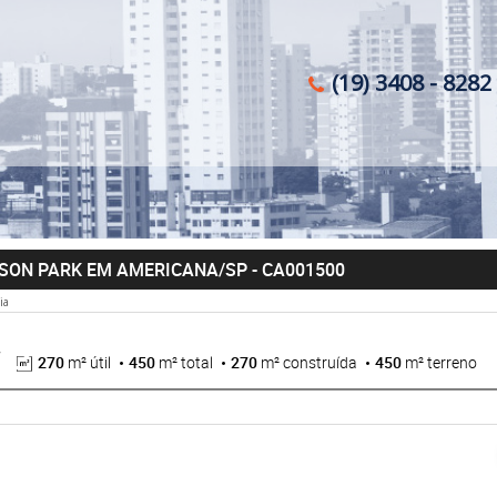
(19) 3408 - 8282 
PSON PARK EM AMERICANA/SP
- CA001500
ia
270
m² útil
450
m² total
270
m² construída
450
m² terreno