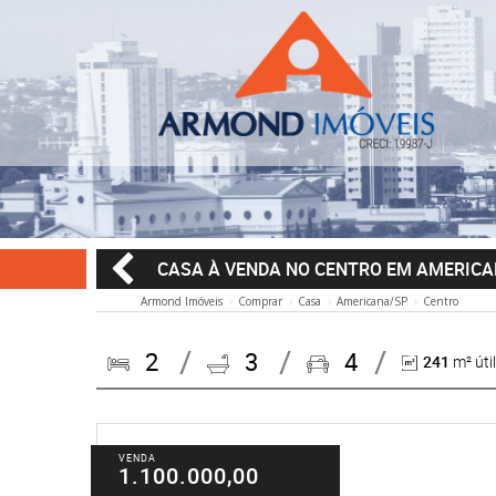
CASA À VENDA NO CENTRO EM AMERIC
Armond Imóveis
Comprar
Casa
Americana/SP
Centro
2
3
4
241
m² útil
VENDA
1.100.000,00