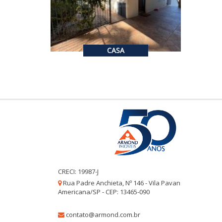
3
2
176.55
m²
CASA
CRECI: 19987-J
Rua Padre Anchieta, Nº 146 - Vila Pavan
Americana/SP - CEP: 13465-090
contato@armond.com.br