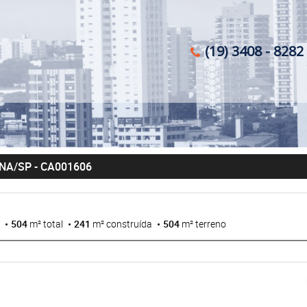
(19) 3408 - 8282 
ANA/SP
- CA001606
504
m² total
241
m² construída
504
m² terreno