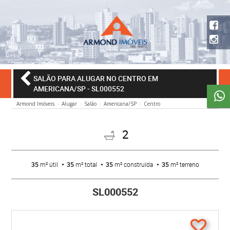
SALÃO PARA ALUGAR NO CENTRO EM
AMERICANA/SP
- SL000552
Armond Imóveis
Alugar
Salão
Americana/SP
Centro
2
35
m² útil
35
m² total
35
m² construída
35
m² terreno
SL000552