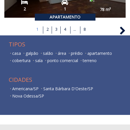
2
1
78
m²
APARTAMENTO
1
2
3
4
...
8
TIPOS
casa
galpão
salão
área
prédio
apartamento
cobertura
sala
ponto comercial
terreno
CIDADES
Americana/SP
Santa Bárbara D'Oeste/SP
Nova Odessa/SP