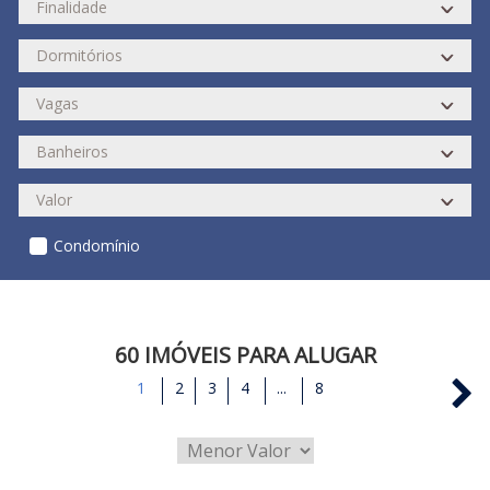
Condomínio
60 IMÓVEIS PARA ALUGAR
1
2
3
4
...
8