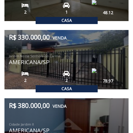
2
1
48.12
CASA
R$ 330.000,00
VENDA
Jardim Nossa Senhora do Carmo
AMERICANA/SP
2
2
78.97
CASA
R$ 380.000,00
VENDA
Cidade Jardim II
AMERICANA/SP