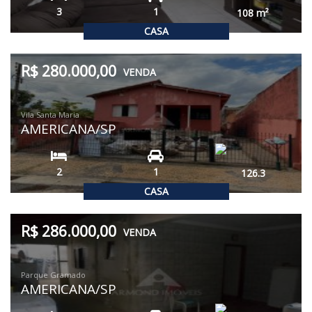
3
1
108
m²
CASA
R$ 280.000,00
VENDA
Vila Santa Maria
AMERICANA/SP
2
1
126.3
CASA
R$ 286.000,00
VENDA
Parque Gramado
AMERICANA/SP