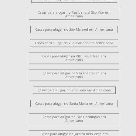
Jardim Portal da Colina
Parque Residencial Jaguari
Loteamento Residencial Jardim Villagio II
Casas para alugar no Residencial São Vito em
Jardim Guanabara
Vila Bela
Parque Novo Mundo
Americana
Jardim São Domingos
Vila Santa Catarina
Casas para alugar no São Manoel em Americana
Jardim Ipiranga
Jardim Santana
Cariobinha
Loteamento Residencial Jardim Esperança
Casas para alugar na Vila Mariana em Americana
Vila Santa Maria
Jardim Bertoni
Iate Clube de Campinas
Jardim Brasília
Campo Verde
Casas para alugar na Vila Belvedere em
Americana
Jardim Paulistano
Chácara Machadinho I
Casas para alugar na Vila Frezzarim em
Americana
Casas para alugar no Vila Galo em Americana
Casas para alugar no Santa Maria em Americana
Casas para alugar no São Domingos em
Americana
Casas para alugar no Jardim Bela Vista em