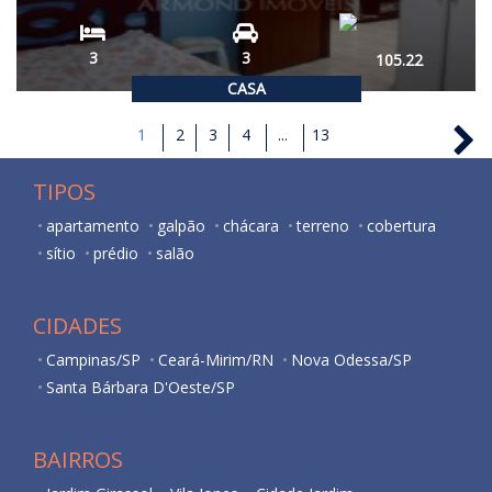
3
3
105.22
CASA
1
2
3
4
...
13
TIPOS
apartamento
galpão
chácara
terreno
cobertura
sítio
prédio
salão
CIDADES
Campinas/SP
Ceará-Mirim/RN
Nova Odessa/SP
Santa Bárbara D'Oeste/SP
BAIRROS