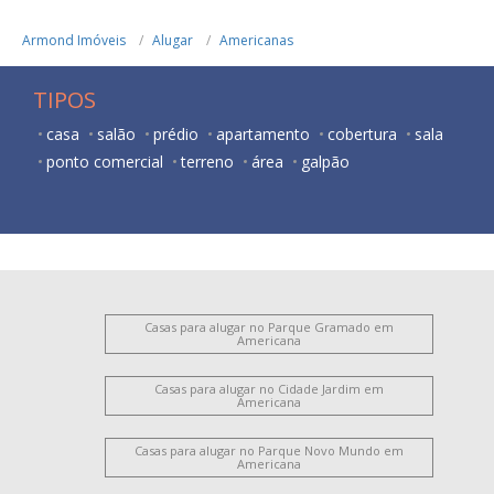
Armond Imóveis
Alugar
Americanas
TIPOS
casa
salão
prédio
apartamento
cobertura
sala
ponto comercial
terreno
área
galpão
Casas para alugar no Parque Gramado em
Americana
Casas para alugar no Cidade Jardim em
Americana
Casas para alugar no Parque Novo Mundo em
Americana