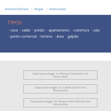
Armond Imóveis
Alugar
Americanas
TIPOS
casa
salão
prédio
apartamento
cobertura
sala
ponto comercial
terreno
área
galpão
Casas para alugar no Parque Gramado em
Americana
Casas para alugar no Cidade Jardim em
Americana
Casas para alugar no Parque Novo Mundo em
Americana