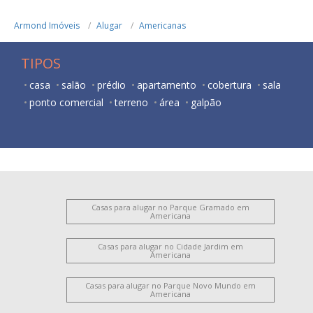
Armond Imóveis
Alugar
Americanas
TIPOS
casa
salão
prédio
apartamento
cobertura
sala
ponto comercial
terreno
área
galpão
Casas para alugar no Parque Gramado em
Americana
Casas para alugar no Cidade Jardim em
Americana
Casas para alugar no Parque Novo Mundo em
Americana