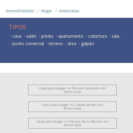
Armond Imóveis
Alugar
Americanas
TIPOS
casa
salão
prédio
apartamento
cobertura
sala
ponto comercial
terreno
área
galpão
Casas para alugar no Parque Gramado em
Americana
Casas para alugar no Cidade Jardim em
Americana
Casas para alugar no Parque Novo Mundo em
Americana