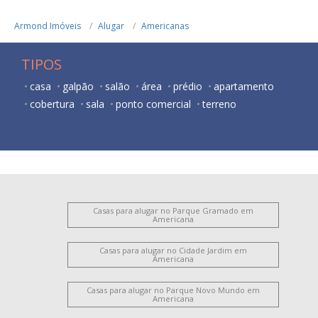
Armond Imóveis
Alugar
Americanas
TIPOS
casa
galpão
salão
área
prédio
apartamento
cobertura
sala
ponto comercial
terreno
Casas para alugar no Parque Gramado em
Americana
Casas para alugar no Cidade Jardim em
Americana
Casas para alugar no Parque Novo Mundo em
Americana