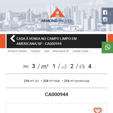
CASA À VENDA NO CAMPO LIMPO EM
AMERICANA/SP
- CA000944
Armond Imóveis
Comprar
Casa
Americana/SP
Campo Limpo
3
1
2
4
210
m² útil
324
m² total
210
m² construída
CA000944