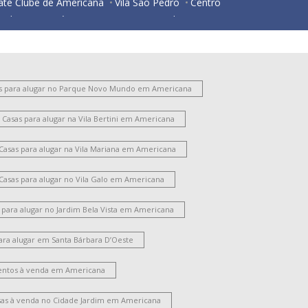
ate Clube de Americana
Vila São Pedro
Centro
ardim Santa Lúcia
Parque Nova Carioba
esidencial Horto Florestal Jacyra I
ortal dos Nobres
São Manoel
Vila Israel
São Benedito
Chácara Mantovani
Vila Bertini
Chácara Rodrigues
Parque Gramado
s para alugar no Parque Novo Mundo em Americana
ntônio Zanaga Ii
Jardim Glória
Vila Frezzarim
Casas para alugar na Vila Bertini em Americana
ardim Lizandra
Vila Pavan
Vale das Paineiras
arque Residencial Nardini
Jardim das Orquídeas
Casas para alugar na Vila Mariana em Americana
Jardim São Roque
Morada do Sol
Chácara Letônia
Werner Plaas
Vila Cordenonsi
Casas para alugar no Vila Galo em Americana
Chácara Machadinho II
Parque Universitário
ardim América
Vila Rehder
 para alugar no Jardim Bela Vista em Americana
ila Nossa Senhora de Fátima
Cidade Jardim Ii
ara alugar em Santa Bárbara D’Oeste
ardim Terramérica I
Parque das Nações
Parque Liberdade
Santo Antônio
ntos à venda em Americana
oteamento Residencial Jardim Villagio
ardim Portal da Colina
Parque Residencial Jaguari
sas à venda no Cidade Jardim em Americana