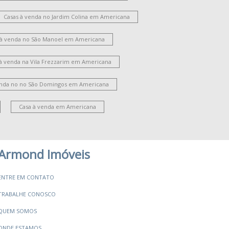
oteamento Residencial Jardim Villagio II
Jardim Guanabara
Vila Bela
Casas à venda no Jardim Colina em Americana
Parque Novo Mundo
Jardim São Domingos
 à venda no São Manoel em Americana
ila Santa Catarina
Jardim Ipiranga
ardim Santana
Cariobinha
 à venda na Vila Frezzarim em Americana
oteamento Residencial Jardim Esperança
ila Santa Maria
Jardim Bertoni
enda no no São Domingos em Americana
ate Clube de Campinas
Jardim Brasília
Campo Verde
Jardim Paulistano
Casa à venda em Americana
Chácara Machadinho I
Jardim Imperador
Armond Imóveis
ENTRE EM CONTATO
TRABALHE CONOSCO
QUEM SOMOS
ONDE ESTAMOS