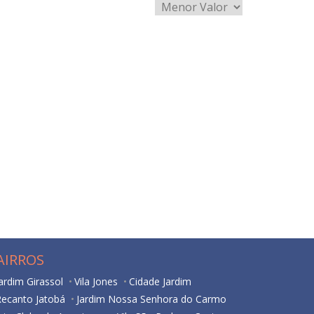
AIRROS
ardim Girassol
Vila Jones
Cidade Jardim
Recanto Jatobá
Jardim Nossa Senhora do Carmo