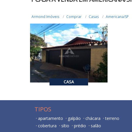
Armond Imóveis
Comprar
Casas
Americana/SP
R$ 530.000,00
VENDA
3
4
210
CASA
TIPOS
apartamento
galpão
chácara
terreno
cobertura
sítio
prédio
salão