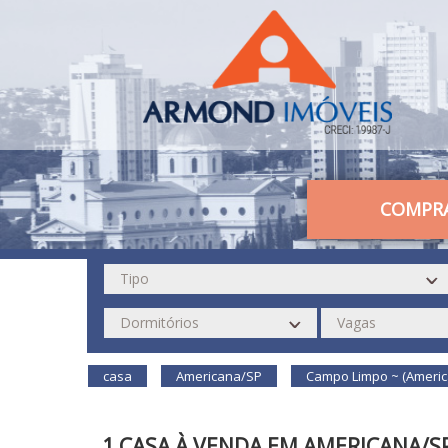
COMPR
casa
Americana/SP
Campo Limpo ~ (Americ
1 CASA À VENDA EM AMERICANA/