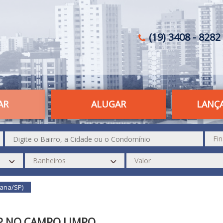
(19) 3408 - 8282 
AR
ALUGAR
LANÇ
ana/SP)
SP NO CAMPO LIMPO