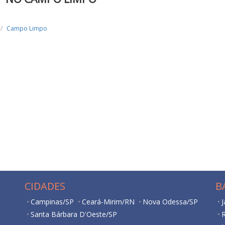
Campo Limpo
CIDADES
B
Campinas/SP
Ceará-Mirim/RN
Nova Odessa/SP
J
Santa Bárbara D'Oeste/SP