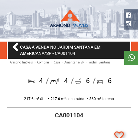
CASA À VENDA NO JARDIM SANTANA EM
AMERICANA/SP
- CA001104
Armond Imóveis
Comprar
Casa
Americana/SP
Jardim Santana
4
4
6
6
217.6
m² útil
217.6
m² construída
360
m² terreno
CA001104