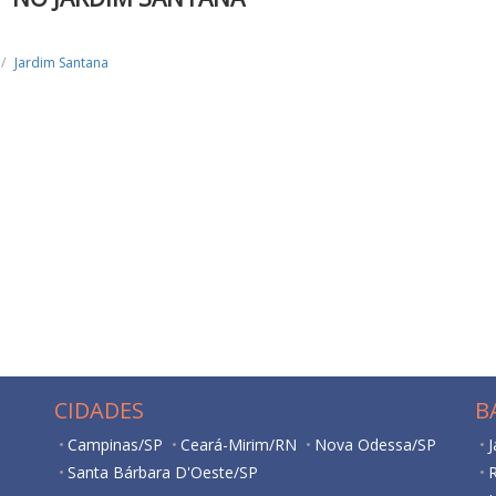
Jardim Santana
CIDADES
B
Campinas/SP
Ceará-Mirim/RN
Nova Odessa/SP
J
Santa Bárbara D'Oeste/SP