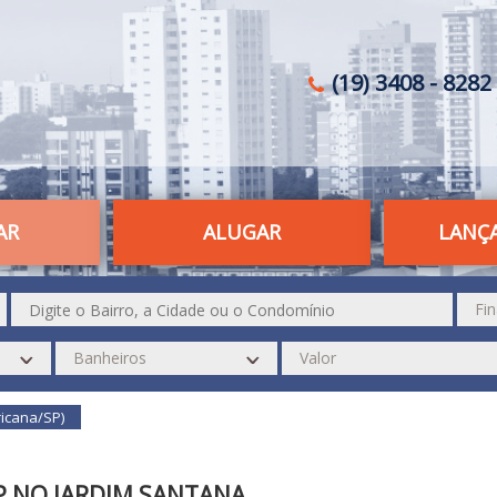
(19) 3408 - 8282 
AR
ALUGAR
LANÇ
icana/SP)
P NO JARDIM SANTANA