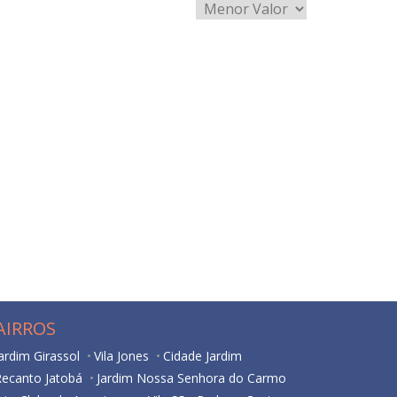
AIRROS
ardim Girassol
Vila Jones
Cidade Jardim
Recanto Jatobá
Jardim Nossa Senhora do Carmo