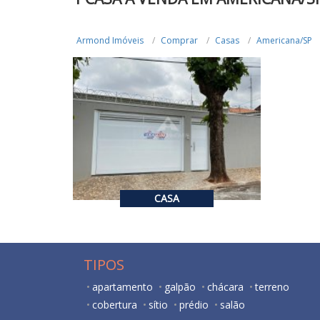
Armond Imóveis
Comprar
Casas
Americana/SP
R$ 1.250.000,00
VENDA
4
6
217.6
CASA
TIPOS
apartamento
galpão
chácara
terreno
cobertura
sítio
prédio
salão