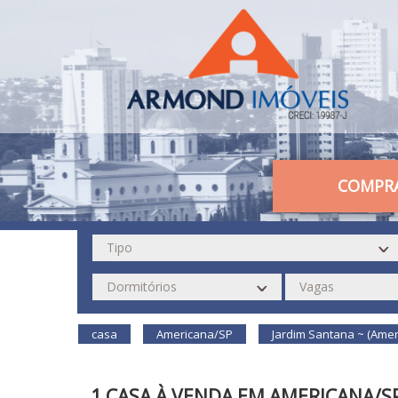
COMPR
casa
Americana/SP
Jardim Santana ~ (Amer
1 CASA À VENDA EM AMERICANA/S