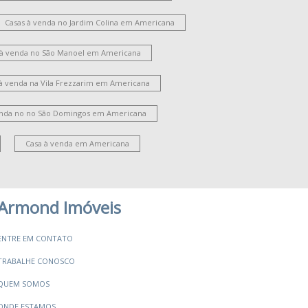
ardim Portal da Colina
Parque Residencial Jaguari
oteamento Residencial Jardim Villagio II
Casas à venda no Jardim Colina em Americana
Jardim Guanabara
Vila Bela
 à venda no São Manoel em Americana
Parque Novo Mundo
Jardim São Domingos
oteamento Residencial Jardim Esperança
 à venda na Vila Frezzarim em Americana
ila Santa Maria
Jardim Bertoni
ate Clube de Campinas
Cariobinha
enda no no São Domingos em Americana
ardim Brasília
Campo Verde
Jardim Paulistano
Chácara Machadinho I
Jardim Imperador
Casa à venda em Americana
Armond Imóveis
ENTRE EM CONTATO
TRABALHE CONOSCO
QUEM SOMOS
ONDE ESTAMOS