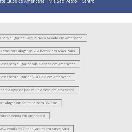
ate Clube de Americana
Vila São Pedro
Centro
ardim Santa Lúcia
Parque Nova Carioba
esidencial Horto Florestal Jacyra I
ortal dos Nobres
São Manoel
Vila Israel
São Benedito
Chácara Mantovani
Vila Bertini
Chácara Rodrigues
Parque Gramado
s para alugar no Parque Novo Mundo em Americana
ntônio Zanaga Ii
Jardim Glória
Vila Frezzarim
Casas para alugar na Vila Bertini em Americana
ardim Lizandra
Vila Pavan
Vale das Paineiras
arque Residencial Nardini
Jardim das Orquídeas
Casas para alugar na Vila Mariana em Americana
Jardim São Roque
Morada do Sol
Chácara Letônia
Werner Plaas
Vila Cordenonsi
Casas para alugar no Vila Galo em Americana
Chácara Machadinho II
Parque Universitário
Campo Limpo
Jardim América
Vila Rehder
 para alugar no Jardim Bela Vista em Americana
ila Nossa Senhora de Fátima
Cidade Jardim Ii
ara alugar em Santa Bárbara D’Oeste
ardim Terramérica I
Parque das Nações
Parque Liberdade
Vila Santa Catarina
ntos à venda em Americana
ardim Ipiranga
Santo Antônio
oteamento Residencial Jardim Villagio
sas à venda no Cidade Jardim em Americana