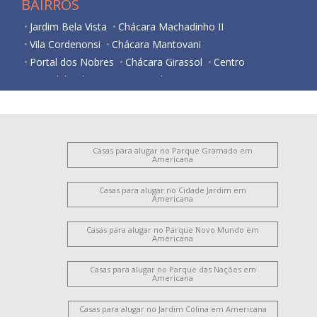
BAIRROS
Jardim Bela Vista
Chácara Machadinho II
Vila Cordenonsi
Chácara Mantovani
Portal dos Nobres
Chácara Girassol
Centro
Iate Clube de Americana
Vila Frezzarim
Vale das Paineiras
Parque Nova Carioba
Parque das Nações
Vila Santa Catarina
Casas para alugar no Parque Gramado em
Americana
Casas para alugar no Cidade Jardim em
Americana
Casas para alugar no Parque Novo Mundo em
Americana
Casas para alugar no Parque das Nações em
Americana
Casas para alugar no Jardim Colina em Americana