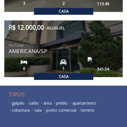
3
2
113.49
CASA
R$ 12.000,00
ALUGUEL
Vila Pavan
AMERICANA/SP
6
1
341.54
CASA
TIPOS
galpão
salão
área
prédio
apartamento
cobertura
sala
ponto comercial
terreno