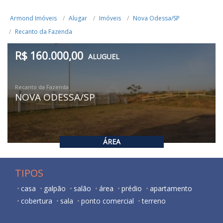
Armond Imóveis
Alugar
Imóveis
Nova Odessa/SP
Recanto da Fazenda
R$ 160.000,00
ALUGUEL
Recanto da Fazenda
NOVA ODESSA/SP
ÁREA
TIPOS
casa
galpão
salão
área
prédio
apartamento
cobertura
sala
ponto comercial
terreno