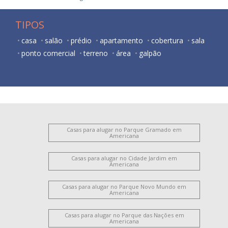
TIPOS
casa
salão
prédio
apartamento
cobertura
sala
ponto comercial
terreno
área
galpão
Casas para alugar no Parque Gramado em
Americana
Casas para alugar no Cidade Jardim em
Americana
Casas para alugar no Parque Novo Mundo em
Americana
Casas para alugar no Parque das Nações em
Americana