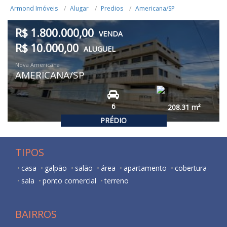
Armond Imóveis
Alugar
Predios
Americana/SP
R$ 1.800.000,00
VENDA
R$ 10.000,00
ALUGUEL
Nova Americana
AMERICANA/SP
6
208.31
m²
PRÉDIO
TIPOS
casa
galpão
salão
área
apartamento
cobertura
sala
ponto comercial
terreno
BAIRROS