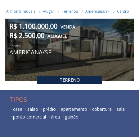
Armond Imóveis
Alugar
Terrenos
Americana/SP
Centro
R$ 1.100.000,00
VENDA
R$ 2.500,00
ALUGUEL
Centro
AMERICANA/SP
TERRENO
TIPOS
casa
salão
prédio
apartamento
cobertura
sala
ponto comercial
área
galpão