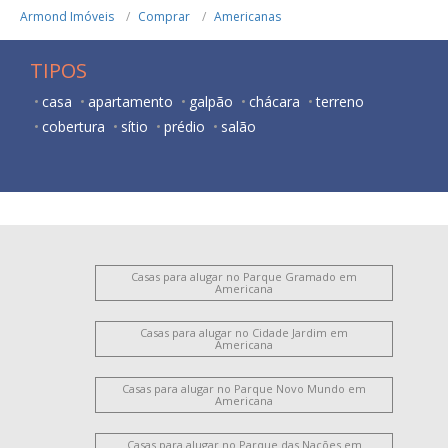
Armond Imóveis
Comprar
Americanas
TIPOS
casa
apartamento
galpão
chácara
terreno
cobertura
sítio
prédio
salão
Casas para alugar no Parque Gramado em
Americana
Casas para alugar no Cidade Jardim em
Americana
Casas para alugar no Parque Novo Mundo em
Americana
Casas para alugar no Parque das Nações em