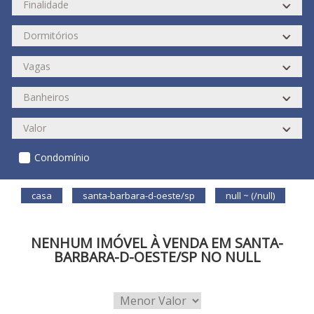
Condomínio
casa
santa-barbara-d-oeste/sp
null ~ (/null)
NENHUM IMÓVEL À VENDA EM SANTA-
BARBARA-D-OESTE/SP NO NULL