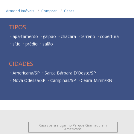
Armond Imóveis
Comprar
Casas
TIPOS
apartamento
galpão
chácara
terreno
cobertura
sítio
prédio
salão
CIDADES
Americana/SP
Santa Bárbara D'Oeste/SP
Nova Odessa/SP
Campinas/SP
Ceará-Mirim/RN
Casas para alugar no Parque Gramado em
Americana