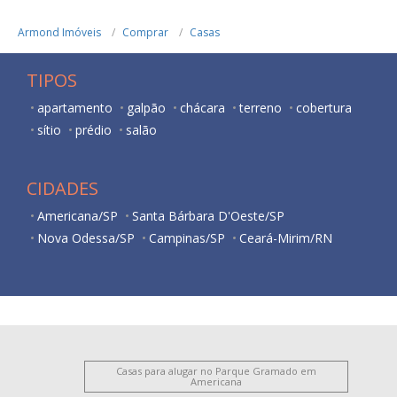
Armond Imóveis
Comprar
Casas
TIPOS
apartamento
galpão
chácara
terreno
cobertura
sítio
prédio
salão
CIDADES
Americana/SP
Santa Bárbara D'Oeste/SP
Nova Odessa/SP
Campinas/SP
Ceará-Mirim/RN
Casas para alugar no Parque Gramado em
Americana