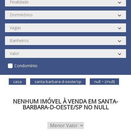
Condomínio
casa
santa-barbara-d-oeste/sp
null ~ (/null)
NENHUM IMÓVEL À VENDA EM SANTA-
BARBARA-D-OESTE/SP NO NULL