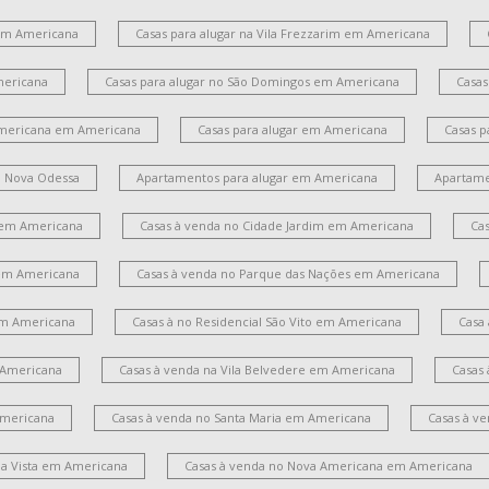
 em Americana
Casas para alugar na Vila Frezzarim em Americana
mericana
Casas para alugar no São Domingos em Americana
Casas
Americana em Americana
Casas para alugar em Americana
Casas p
m Nova Odessa
Apartamentos para alugar em Americana
Apartame
 em Americana
Casas à venda no Cidade Jardim em Americana
Ca
em Americana
Casas à venda no Parque das Nações em Americana
 em Americana
Casas à no Residencial São Vito em Americana
Casa
 Americana
Casas à venda na Vila Belvedere em Americana
Casas
Americana
Casas à venda no Santa Maria em Americana
Casas à v
la Vista em Americana
Casas à venda no Nova Americana em Americana