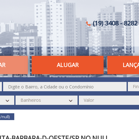
(19) 3408 - 8282 
AR
ALUGAR
LANÇ
(/null)
TA-BARBARA-D-OESTE/SP NO NULL