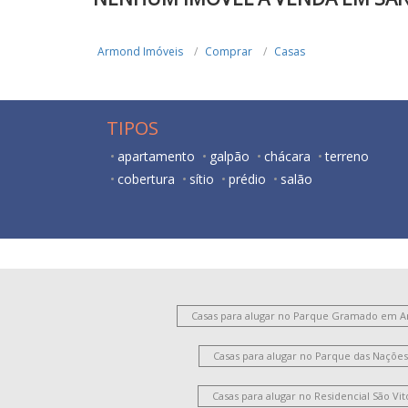
Armond Imóveis
Comprar
Casas
TIPOS
apartamento
galpão
chácara
terreno
cobertura
sítio
prédio
salão
Casas para alugar no Parque Gramado em 
Casas para alugar no Parque das Naçõ
Casas para alugar no Residencial São V