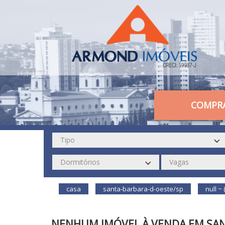
COMPR
casa
santa-barbara-d-oeste/sp
null ~ 
NENHUM IMÓVEL À VENDA EM SAN