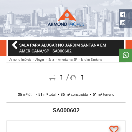
SALA PARA ALUGAR NO JARDIM SANTANA EM
AMERICANA/SP
- SA000602
Armond Imóveis
Alugar
Sala
Americana/SP
Jardim Santana
1
1
35
m² útil
51
m² total
35
m² construída
51
m² terreno
SA000602