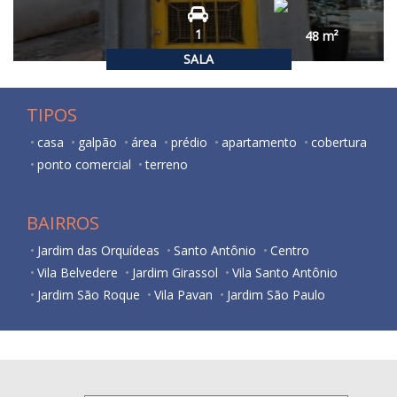
1
48
m²
SALA
TIPOS
casa
galpão
área
prédio
apartamento
cobertura
ponto comercial
terreno
BAIRROS
Jardim das Orquídeas
Santo Antônio
Centro
Vila Belvedere
Jardim Girassol
Vila Santo Antônio
Jardim São Roque
Vila Pavan
Jardim São Paulo
São Vito