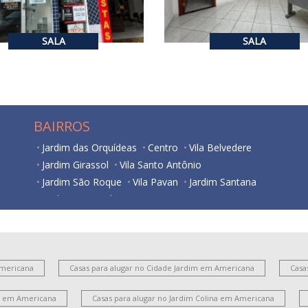
SALA
SALA
BAIRROS
Jardim das Orquídeas
Centro
Vila Belvedere
Jardim Girassol
Vila Santo Antônio
Jardim São Roque
Vila Pavan
Jardim Santana
Jardim São Paulo
São Vito
Americana
Casas para alugar no Cidade Jardim em Americana
Casa
es em Americana
Casas para alugar no Jardim Colina em Americana