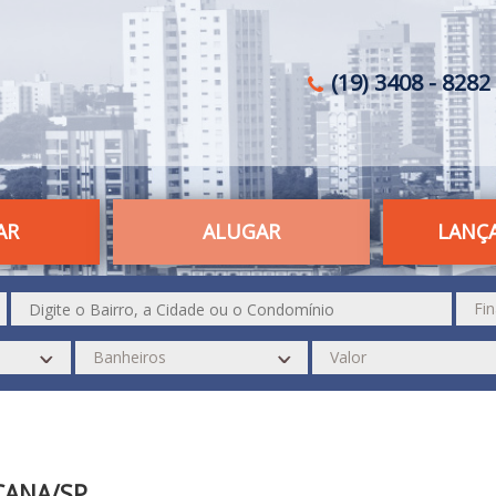
(19) 3408 - 8282 
AR
ALUGAR
LANÇ
CANA/SP