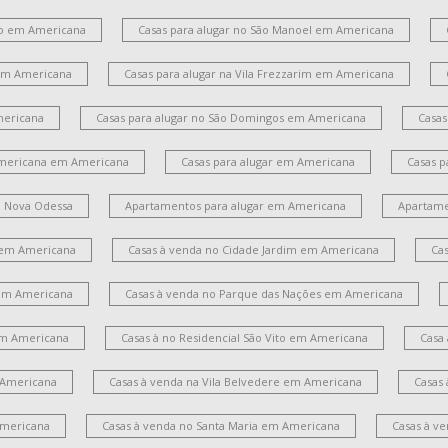
ito em Americana
Casas para alugar no São Manoel em Americana
 em Americana
Casas para alugar na Vila Frezzarim em Americana
mericana
Casas para alugar no São Domingos em Americana
Casas
Americana em Americana
Casas para alugar em Americana
Casas p
m Nova Odessa
Apartamentos para alugar em Americana
Apartame
 em Americana
Casas à venda no Cidade Jardim em Americana
Ca
em Americana
Casas à venda no Parque das Nações em Americana
 em Americana
Casas à no Residencial São Vito em Americana
Casa
 Americana
Casas à venda na Vila Belvedere em Americana
Casas
Americana
Casas à venda no Santa Maria em Americana
Casas à v