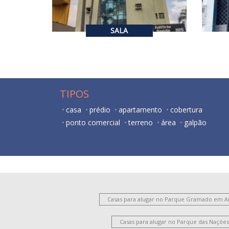
1
60
m²
SALA
TIPOS
casa
prédio
apartamento
cobertura
ponto comercial
terreno
área
galpão
Casas para alugar no Parque Gramado em 
Casas para alugar no Parque das Naçõ