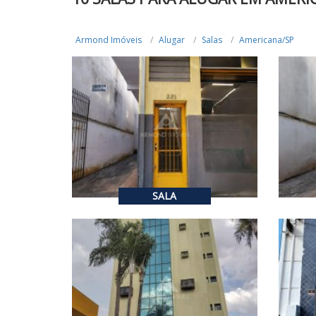
Armond Imóveis
Alugar
Salas
Americana/SP
R$ 450,00
R$ 
ALUGUEL
1
35
m²
SALA
R$ 2.500,00
R$ 
ALUGUEL