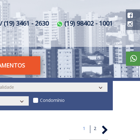
/ (19) 3461 - 2630
(19) 98402 - 1001
AMENTOS
Condomínio
1
2