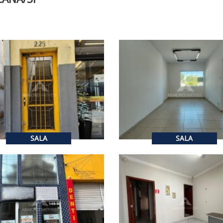
450,00
R$ 1.300,00
ALUGUEL
ALUGUEL
1
48
m²
SALA
SALA
2.500,00
R$ 2.500,00
ALUGUEL
ALUGUEL