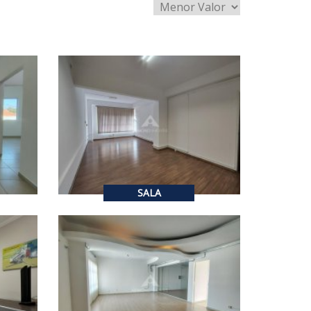
R$ 2.400,00
ALUGUEL
1
126
m²
SALA
R$ 2.600,00
ALUGUEL