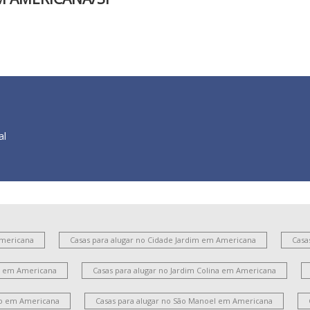
al
Americana
Casas para alugar no Cidade Jardim em Americana
Casa
es em Americana
Casas para alugar no Jardim Colina em Americana
ito em Americana
Casas para alugar no São Manoel em Americana