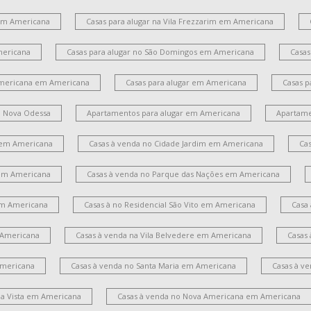
 em Americana
Casas para alugar na Vila Frezzarim em Americana
mericana
Casas para alugar no São Domingos em Americana
Casas
Americana em Americana
Casas para alugar em Americana
Casas p
m Nova Odessa
Apartamentos para alugar em Americana
Apartame
 em Americana
Casas à venda no Cidade Jardim em Americana
Ca
em Americana
Casas à venda no Parque das Nações em Americana
 em Americana
Casas à no Residencial São Vito em Americana
Casa
 Americana
Casas à venda na Vila Belvedere em Americana
Casas
Americana
Casas à venda no Santa Maria em Americana
Casas à v
la Vista em Americana
Casas à venda no Nova Americana em Americana