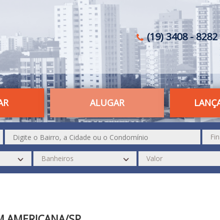
(19) 3408 - 8282 
AR
ALUGAR
LANÇ
M AMERICANA/SP