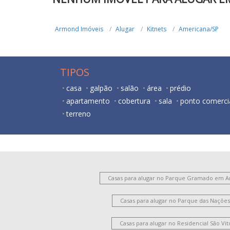
Armond Imóveis
Alugar
Kitnets
Americana/SP
TIPOS
casa
galpão
salão
área
prédio
apartamento
cobertura
sala
ponto comerci
terreno
Casas para alugar no Parque Gramado em 
Casas para alugar no Parque das Naçõ
Casas para alugar no Residencial São V