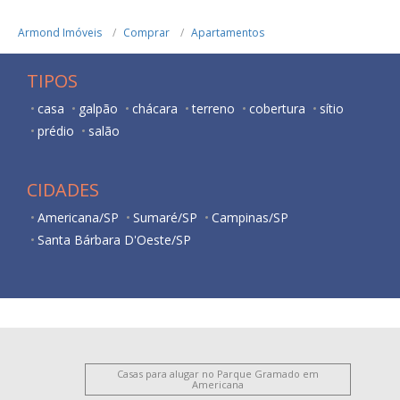
Armond Imóveis
Comprar
Apartamentos
TIPOS
casa
galpão
chácara
terreno
cobertura
sítio
prédio
salão
CIDADES
Americana/SP
Sumaré/SP
Campinas/SP
Santa Bárbara D'Oeste/SP
Casas para alugar no Parque Gramado em
Americana