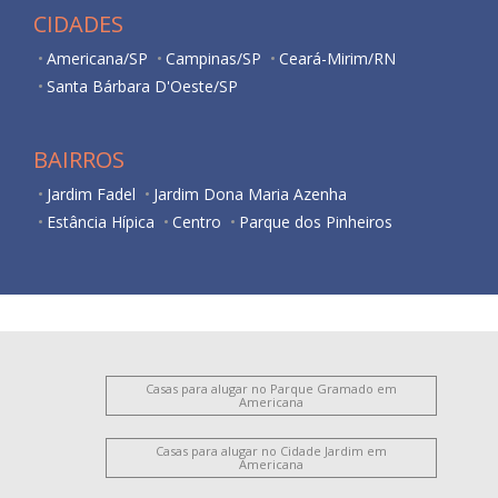
CIDADES
Americana/SP
Campinas/SP
Ceará-Mirim/RN
Santa Bárbara D'Oeste/SP
BAIRROS
Jardim Fadel
Jardim Dona Maria Azenha
Estância Hípica
Centro
Parque dos Pinheiros
Casas para alugar no Parque Gramado em
Americana
Casas para alugar no Cidade Jardim em
Americana