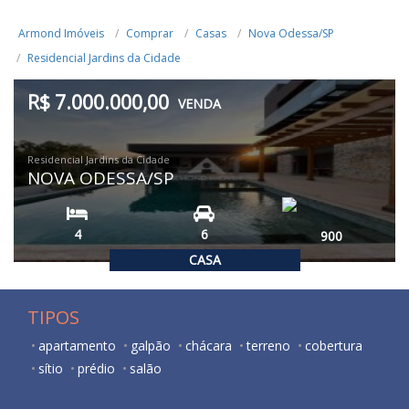
Armond Imóveis
Comprar
Casas
Nova Odessa/SP
Residencial Jardins da Cidade
R$ 7.000.000,00
VENDA
Residencial Jardins da Cidade
NOVA ODESSA/SP
4
6
900
CASA
TIPOS
apartamento
galpão
chácara
terreno
cobertura
sítio
prédio
salão