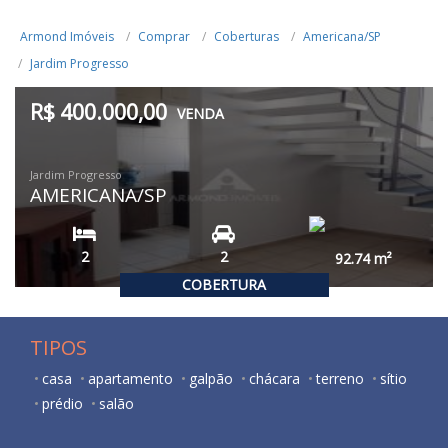
Armond Imóveis
Comprar
Coberturas
Americana/SP
Jardim Progresso
R$ 400.000,00
VENDA
Jardim Progresso
AMERICANA/SP
2
2
92.74
m²
COBERTURA
TIPOS
casa
apartamento
galpão
chácara
terreno
sítio
prédio
salão