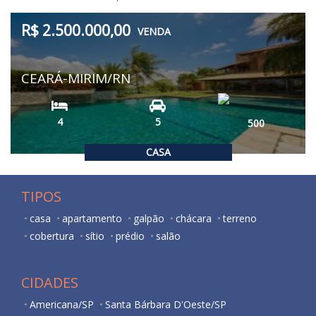
R$ 2.500.000,00
VENDA
CEARÁ-MIRIM/RN
4
5
500
CASA
TIPOS
casa
apartamento
galpão
chácara
terreno
cobertura
sítio
prédio
salão
CIDADES
Americana/SP
Santa Bárbara D'Oeste/SP