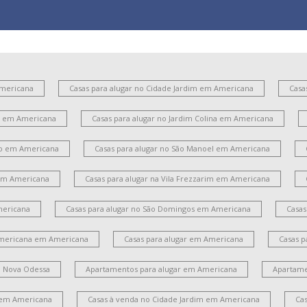
Americana
Casas para alugar no Cidade Jardim em Americana
Casa
es em Americana
Casas para alugar no Jardim Colina em Americana
ito em Americana
Casas para alugar no São Manoel em Americana
 em Americana
Casas para alugar na Vila Frezzarim em Americana
mericana
Casas para alugar no São Domingos em Americana
Casas
Americana em Americana
Casas para alugar em Americana
Casas p
m Nova Odessa
Apartamentos para alugar em Americana
Apartame
 em Americana
Casas à venda no Cidade Jardim em Americana
Ca