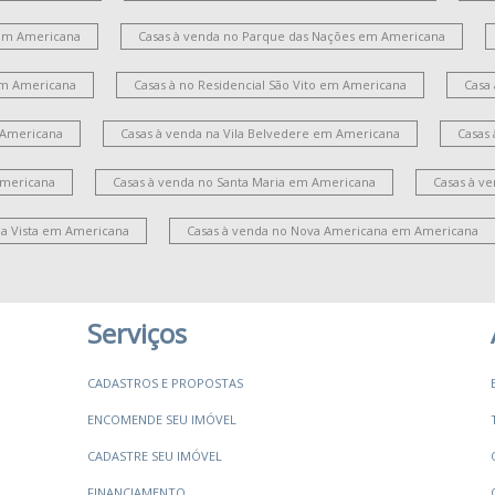
em Americana
Casas à venda no Parque das Nações em Americana
 em Americana
Casas à no Residencial São Vito em Americana
Casa
 Americana
Casas à venda na Vila Belvedere em Americana
Casas
Americana
Casas à venda no Santa Maria em Americana
Casas à v
la Vista em Americana
Casas à venda no Nova Americana em Americana
Serviços
CADASTROS E PROPOSTAS
ENCOMENDE SEU IMÓVEL
CADASTRE SEU IMÓVEL
FINANCIAMENTO