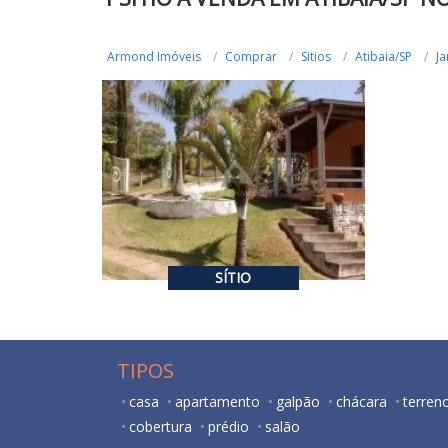
Armond Imóveis
Comprar
Sitios
Atibaia/SP
Ja
R$ 980.000,00
VENDA
4
SÍTIO
TIPOS
casa
apartamento
galpão
chácara
terren
cobertura
prédio
salão