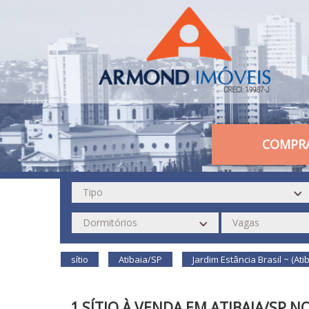
COMPR
sítio
Atibaia/SP
Jardim Estância Brasil ~ (Ati
1 SÍTIO À VENDA EM ATIBAIA/SP N