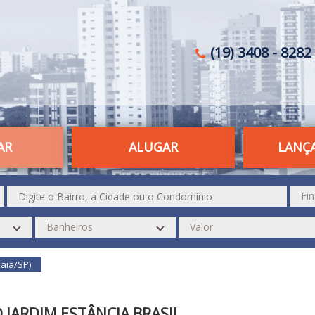
(19) 3408 - 8282 
AR
ALUGAR
LANÇ
baia/SP)
O JARDIM ESTÂNCIA BRASIL