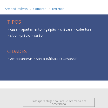
Armond Imóveis
Comprar
Terrenos
TIPOS
casa
apartamento
galpão
chácara
cobertura
sítio
prédio
salão
CIDADES
Americana/SP
Santa Bárbara D'Oeste/SP
Casas para alugar no Parque Gramado em
Americana